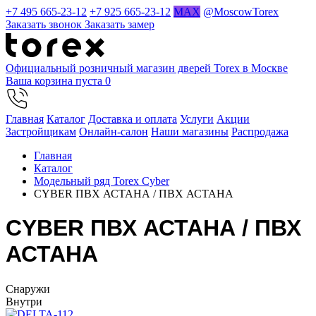
+7 495 665-23-12
+7 925 665-23-12
MAX
@MoscowTorex
Заказать звонок
Заказать замер
Официальный розничный магазин дверей Torex в Москве
Ваша корзина пуста
0
Главная
Каталог
Доставка и оплата
Услуги
Акции
Застройщикам
Онлайн-салон
Наши магазины
Распродажа
Главная
Каталог
Модельный ряд Torex Cyber
CYBER ПВХ АСТАНА / ПВХ АСТАНА
CYBER ПВХ АСТАНА / ПВХ
АСТАНА
Cнаружи
Внутри