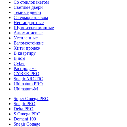
Со стеклопакетом
Светлые двери
Темные двери
С терморазрывом
Нестандартные
Шумоизоляционные
Алюминиевые
Утепленные
Взломостойкие
Хиты продаж
В квартиру
В дом
Cyber
Распродажа
CYBER PRO
Snegir ARCTIC
Ultimatum PRO
Ultimatum-M
Super Omega PRO
Snegir PRO
Delta PRO
S.Omega PRO
Domani 100
Snegir Cottage