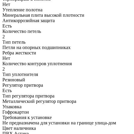
Нет
Утепление полотна
Минеральная плита высокой плотности
Антикоррозийная защита
Есть
Количество петель
2
Тип петель
Петли на опорных подшипниках
Ребра жесткости
Нет
Количество контуров уплотнения
2
Тип уплотнителя
Резиновый
Регулятор притвора
Есть
Тип регулятора притвора
Металлический регулятор притвора
Упаковка
Гофрокартон
Требования к установке
Не предназначена для установки на границе улица-дом
Цвет наличника
ПВХ Астана