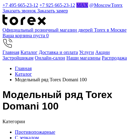
+7 495 665-23-12
+7 925 665-23-12
MAX
@MoscowTorex
Заказать звонок
Заказать замер
Официальный розничный магазин дверей Torex в Москве
Ваша корзина пуста
0
Главная
Каталог
Доставка и оплата
Услуги
Акции
Застройщикам
Онлайн-салон
Наши магазины
Распродажа
Главная
Каталог
Модельный ряд Torex Domani 100
Модельный ряд Torex
Domani 100
Категории
Противопожарные
С зеркалом