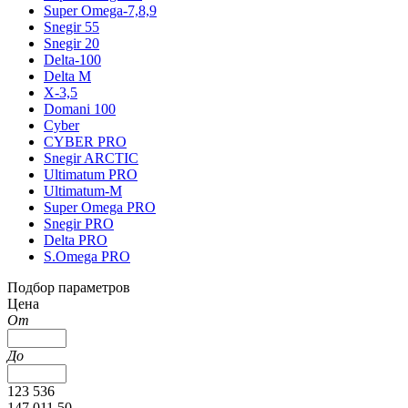
Super Omega-7,8,9
Snegir 55
Snegir 20
Delta-100
Delta M
X-3,5
Domani 100
Cyber
CYBER PRO
Snegir ARCTIC
Ultimatum PRO
Ultimatum-M
Super Omega PRO
Snegir PRO
Delta PRO
S.Omega PRO
Подбор параметров
Цена
От
До
123 536
147 011.50