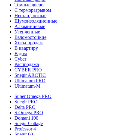
Темные двери
С терморазрывом
Нестандартные
Шумоизоляционные
Алюминиевые
Утепленные
Взломостойкие
Хиты продаж
В квартиру
В дом
Cyber
Распродажа
CYBER PRO
Snegir ARCTIC
Ultimatum PRO
Ultimatum-M
Super Omega PRO
Snegir PRO
Delta PRO
S.Omega PRO
Domani 100
Snegir Cottage
Professor 4+
Snegir 60