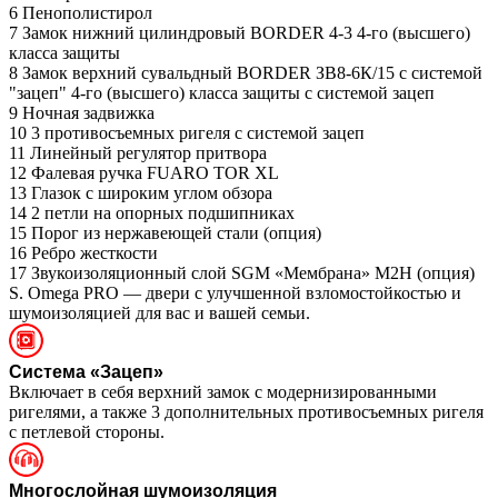
6
Пенополистирол
7
Замок нижний цилиндровый BORDER 4-3 4-го (высшего)
класса защиты
8
Замок верхний сувальдный BORDER ЗВ8-6К/15 с системой
"зацеп" 4-го (высшего) класса защиты с системой зацеп
9
Ночная задвижка
10
3 противосъемных ригеля с системой зацеп
11
Линейный регулятор притвора
12
Фалевая ручка FUARO TOR XL
13
Глазок с широким углом обзора
14
2 петли на опорных подшипниках
15
Порог из нержавеющей стали (опция)
16
Ребро жесткости
17
Звукоизоляционный слой SGM «Мембрана» М2Н (опция)
S. Omega PRO — двери с улучшенной взломостойкостью и
шумоизоляцией для вас и вашей семьи.
Система «Зацеп»
Включает в себя верхний замок с модернизированными
ригелями, а также 3 дополнительных противосъемных ригеля
с петлевой стороны.
Многослойная шумоизоляция