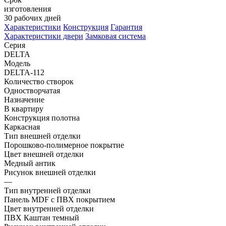
изготовления
30 рабочих дней
Характеристики
Конструкция
Гарантия
Характеристики двери
Замковая система
Серия
DELTA
Модель
DELTA-112
Количество створок
Одностворчатая
Назначение
В квартиру
Конструкция полотна
Каркасная
Тип внешней отделки
Порошково-полимерное покрытие
Цвет внешней отделки
Медный антик
Рисунок внешней отделки
—
Тип внутренней отделки
Панель MDF с ПВХ покрытием
Цвет внутренней отделки
ПВХ Каштан темный