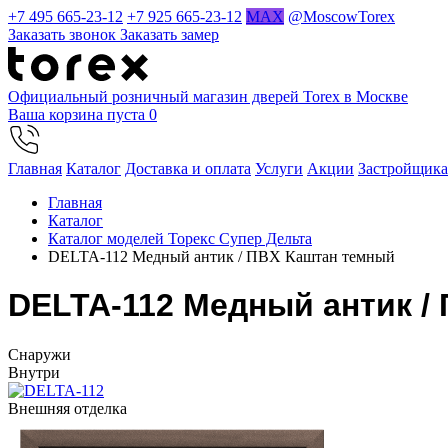
+7 495 665-23-12
+7 925 665-23-12
MAX
@MoscowTorex
Заказать звонок
Заказать замер
Официальный розничный магазин дверей Torex в Москве
Ваша корзина пуста
0
Главная
Каталог
Доставка и оплата
Услуги
Акции
Застройщик
Главная
Каталог
Каталог моделей Торекс Супер Дельта
DELTA-112 Медный антик / ПВХ Каштан темный
DELTA-112 Медный антик /
Cнаружи
Внутри
Внешняя отделка