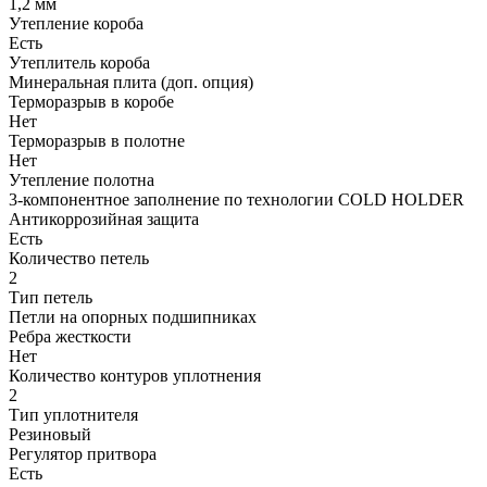
1,2 мм
Утепление короба
Есть
Утеплитель короба
Минеральная плита (доп. опция)
Терморазрыв в коробе
Нет
Терморазрыв в полотне
Нет
Утепление полотна
3-компонентное заполнение по технологии COLD HOLDER
Антикоррозийная защита
Есть
Количество петель
2
Тип петель
Петли на опорных подшипниках
Ребра жесткости
Нет
Количество контуров уплотнения
2
Тип уплотнителя
Резиновый
Регулятор притвора
Есть