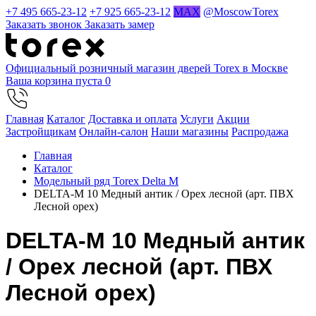
+7 495 665-23-12
+7 925 665-23-12
MAX
@MoscowTorex
Заказать звонок
Заказать замер
Официальный розничный магазин дверей Torex в Москве
Ваша корзина пуста
0
Главная
Каталог
Доставка и оплата
Услуги
Акции
Застройщикам
Онлайн-салон
Наши магазины
Распродажа
Главная
Каталог
Модельный ряд Torex Delta M
DELTA-M 10 Медный антик / Орех лесной (арт. ПВХ
Лесной орех)
DELTA-M 10 Медный антик
/ Орех лесной (арт. ПВХ
Лесной орех)