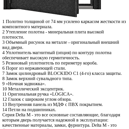
1
Полотно толщиной от 74 мм усилено каркасом жесткости из
композитного материала.
2
Утепление полотна - минеральная плита высокой
плотности.
3
Объемный рисунок на металле - оригинальный внешний
вид двери.
4
Уплотнитель магнитный (опция) по контуру полотна
обеспечивает высокую гермитичность.
5
Резиновый уплотнитель по периметру короба.
6
Порог из нержавеющей стали.
7
Замок цилиндровый BLOCKIDO C1 (4-го) класса защиты.
8
Замок верхний сувальдного типа.
9
«Ночная задвижка».
10
Металлический эксцентрик.
11
Оригинальная ручка «LOGICA».
12
Глазок с широким углом обзора.
13
Внутренняя панель из МДФ с ПВХ покрытием.
14
Петли на подшипниках.
Серия Delta M - это все основные составляющие, благодаря
которым дверь получается надежной в эксплуатации:
качественные материалы, замки, фурнитура. Delta M - это