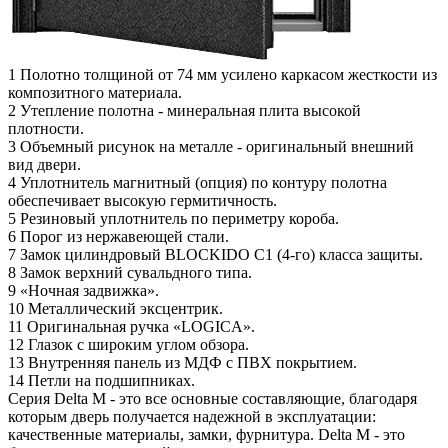
1
Полотно толщиной от 74 мм усилено каркасом жесткости из
композитного материала.
2
Утепление полотна - минеральная плита высокой
плотности.
3
Объемный рисунок на металле - оригинальный внешний
вид двери.
4
Уплотнитель магнитный (опция) по контуру полотна
обеспечивает высокую гермитичность.
5
Резиновый уплотнитель по периметру короба.
6
Порог из нержавеющей стали.
7
Замок цилиндровый BLOCKIDO C1 (4-го) класса защиты.
8
Замок верхний сувальдного типа.
9
«Ночная задвижка».
10
Металлический эксцентрик.
11
Оригинальная ручка «LOGICA».
12
Глазок с широким углом обзора.
13
Внутренняя панель из МДФ с ПВХ покрытием.
14
Петли на подшипниках.
Серия Delta M - это все основные составляющие, благодаря
которым дверь получается надежной в эксплуатации:
качественные материалы, замки, фурнитура. Delta M - это