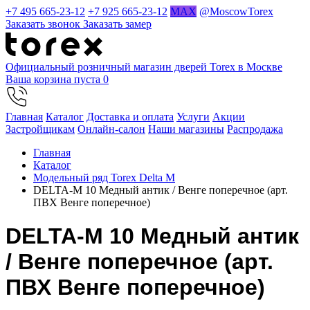
+7 495 665-23-12
+7 925 665-23-12
MAX
@MoscowTorex
Заказать звонок
Заказать замер
Официальный розничный магазин дверей Torex в Москве
Ваша корзина пуста
0
Главная
Каталог
Доставка и оплата
Услуги
Акции
Застройщикам
Онлайн-салон
Наши магазины
Распродажа
Главная
Каталог
Модельный ряд Torex Delta M
DELTA-M 10 Медный антик / Венге поперечное (арт.
ПВХ Венге поперечное)
DELTA-M 10 Медный антик
/ Венге поперечное (арт.
ПВХ Венге поперечное)