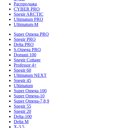
Распродажа
CYBER PRO
Snegir ARCTIC
Ultimatum PRO
Ultimatum-M
Super Omega PRO
Snegir PRO
Delta PRO
S.Omega PRO
Domani 100
Snegir Cottage
Professor 4+
Snegir 60
Ultimatum NEXT
Snegir 45
Ultimatum
Super Omega 100
Super Omega-10
Super Omega-7,8,9
Snegir 55
Snegir 20
Delta-100
Delta M
X-3,5