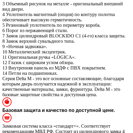
3
Объемный рисунок на металле - оригинальный внешний
вид двери.
4
Уплотнитель магнитный (опция) по контуру полотна
обеспечивает высокую гермитичность.
5
Резиновый уплотнитель по периметру короба.
6
Порог из нержавеющей стали.
7
Замок цилиндровый BLOCKIDO C1 (4-го) класса защиты.
8
Замок верхний сувальдного типа.
9
«Ночная задвижка».
10
Металлический эксцентрик.
11
Оригинальная ручка «LOGICA».
12
Глазок с широким углом обзора.
13
Внутренняя панель из МДФ с ПВХ покрытием.
14
Петли на подшипниках.
Серия Delta M - это все основные составляющие, благодаря
которым дверь получается надежной в эксплуатации:
качественные материалы, замки, фурнитура. Delta M - это
базовые защитные свойства и доступная цена.
Базовая защита и качество по доступной цене.
Замковая система класса «стандарт+». Соответствует
рекомендациям МВД РФ. Состоит из цилиндрового замка 4