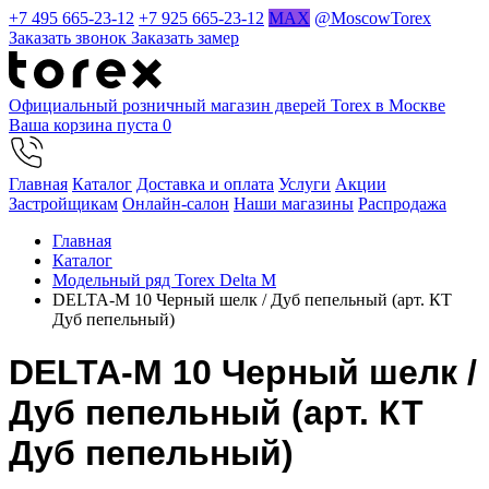
+7 495 665-23-12
+7 925 665-23-12
MAX
@MoscowTorex
Заказать звонок
Заказать замер
Официальный розничный магазин дверей Torex в Москве
Ваша корзина пуста
0
Главная
Каталог
Доставка и оплата
Услуги
Акции
Застройщикам
Онлайн-салон
Наши магазины
Распродажа
Главная
Каталог
Модельный ряд Torex Delta M
DELTA-M 10 Черный шелк / Дуб пепельный (арт. КТ
Дуб пепельный)
DELTA-M 10 Черный шелк /
Дуб пепельный (арт. КТ
Дуб пепельный)