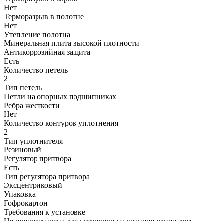
Нет
Терморазрыв в полотне
Нет
Утепление полотна
Минеральная плита высокой плотности
Антикоррозийная защита
Есть
Количество петель
2
Тип петель
Петли на опорных подшипниках
Ребра жесткости
Нет
Количество контуров уплотнения
2
Тип уплотнителя
Резиновый
Регулятор притвора
Есть
Тип регулятора притвора
Эксцентриковый
Упаковка
Гофрокартон
Требования к установке
Не предназначена для установки на границе улица-дом