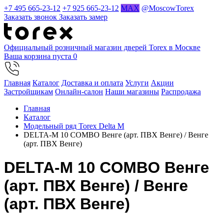
+7 495 665-23-12
+7 925 665-23-12
MAX
@MoscowTorex
Заказать звонок
Заказать замер
Официальный розничный магазин дверей Torex в Москве
Ваша корзина пуста
0
Главная
Каталог
Доставка и оплата
Услуги
Акции
Застройщикам
Онлайн-салон
Наши магазины
Распродажа
Главная
Каталог
Модельный ряд Torex Delta M
DELTA-M 10 COMBO Венге (арт. ПВХ Венге) / Венге
(арт. ПВХ Венге)
DELTA-M 10 COMBO Венге
(арт. ПВХ Венге) / Венге
(арт. ПВХ Венге)