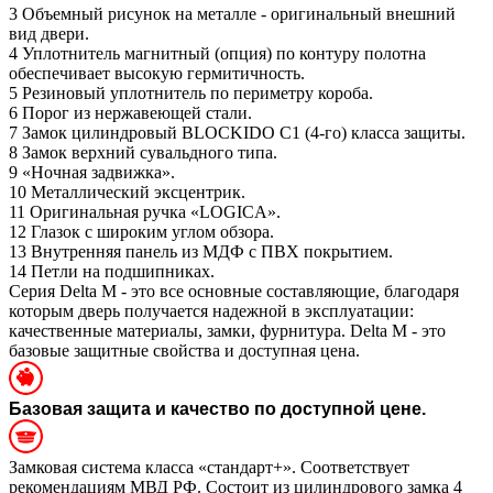
3
Объемный рисунок на металле - оригинальный внешний
вид двери.
4
Уплотнитель магнитный (опция) по контуру полотна
обеспечивает высокую гермитичность.
5
Резиновый уплотнитель по периметру короба.
6
Порог из нержавеющей стали.
7
Замок цилиндровый BLOCKIDO C1 (4-го) класса защиты.
8
Замок верхний сувальдного типа.
9
«Ночная задвижка».
10
Металлический эксцентрик.
11
Оригинальная ручка «LOGICA».
12
Глазок с широким углом обзора.
13
Внутренняя панель из МДФ с ПВХ покрытием.
14
Петли на подшипниках.
Серия Delta M - это все основные составляющие, благодаря
которым дверь получается надежной в эксплуатации:
качественные материалы, замки, фурнитура. Delta M - это
базовые защитные свойства и доступная цена.
Базовая защита и качество по доступной цене.
Замковая система класса «стандарт+». Соответствует
рекомендациям МВД РФ. Состоит из цилиндрового замка 4