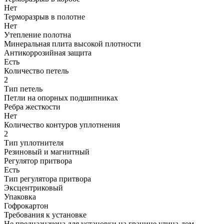
Нет
Терморазрыв в полотне
Нет
Утепление полотна
Минеральная плита высокой плотности
Антикоррозийная защита
Есть
Количество петель
2
Тип петель
Петли на опорных подшипниках
Ребра жесткости
Нет
Количество контуров уплотнения
2
Тип уплотнителя
Резиновый и магнитный
Регулятор притвора
Есть
Тип регулятора притвора
Эксцентриковый
Упаковка
Гофрокартон
Требования к установке
Не предназначена для установки на границе улица-дом