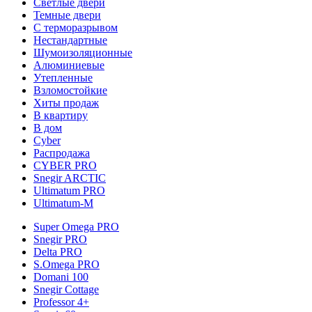
Светлые двери
Темные двери
С терморазрывом
Нестандартные
Шумоизоляционные
Алюминиевые
Утепленные
Взломостойкие
Хиты продаж
В квартиру
В дом
Cyber
Распродажа
CYBER PRO
Snegir ARCTIC
Ultimatum PRO
Ultimatum-M
Super Omega PRO
Snegir PRO
Delta PRO
S.Omega PRO
Domani 100
Snegir Cottage
Professor 4+