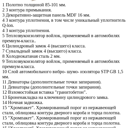
1
Полотно толщиной 85-101 мм.
2
3 контура примыкания.
3
Декоративно-защитная панель MDF 16 мм.
4
3 контура уплотнения, в том числе уникальный уплотнитель
Q-lon.
4
3 контура уплотнения.
5
Теплозвукоизолятор войлок, применяемый в автомобилях
премиум-класса..
6
Цилиндровый замок 4 (высшего) класса.
7
Сувальдный замок 4 (высшего) класса.
8
Холоднокатаная сталь 2 мм.
9
Теплозвукоизолятор войлок, применяемый в автомобилях
премиум-класса.
10
Слой автомобильного вибро- шумо- изолятора STP GB 1,5
мм.
11
Девиаторы (дополнительные точки запирания).
11
Девиаторы (дополнительные точки запирания).
12
Взломостойкая вставка "гранитобетон".
13
Броненакладка на ключевину цилиндрового замка.
14
Ночная задвижка.
15
"Хромпакет". Хромированный порог из нержавеющей
стали, облицовка контура дверного короба и торца полотна.
15
"Хромпакет". Хромированный порог из нержавеющей
стали, облицовка контура дверного короба и торца полотна.