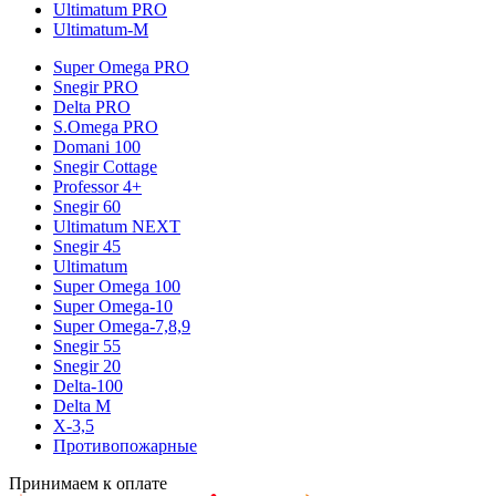
Ultimatum PRO
Ultimatum-M
Super Omega PRO
Snegir PRO
Delta PRO
S.Omega PRO
Domani 100
Snegir Cottage
Professor 4+
Snegir 60
Ultimatum NEXT
Snegir 45
Ultimatum
Super Omega 100
Super Omega-10
Super Omega-7,8,9
Snegir 55
Snegir 20
Delta-100
Delta M
X-3,5
Противопожарные
Принимаем к оплате