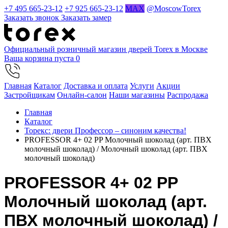
+7 495 665-23-12
+7 925 665-23-12
MAX
@MoscowTorex
Заказать звонок
Заказать замер
Официальный розничный магазин дверей Torex в Москве
Ваша корзина пуста
0
Главная
Каталог
Доставка и оплата
Услуги
Акции
Застройщикам
Онлайн-салон
Наши магазины
Распродажа
Главная
Каталог
Торекс: двери Профессор – синоним качества!
PROFESSOR 4+ 02 PP Молочный шоколад (арт. ПВХ
молочный шоколад) / Молочный шоколад (арт. ПВХ
молочный шоколад)
PROFESSOR 4+ 02 PP
Молочный шоколад (арт.
ПВХ молочный шоколад) /