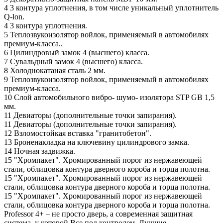
4
3 контура уплотнения, в том числе уникальный уплотнитель
Q-lon.
4
3 контура уплотнения.
5
Теплозвукоизолятор войлок, применяемый в автомобилях
премиум-класса..
6
Цилиндровый замок 4 (высшего) класса.
7
Сувальдный замок 4 (высшего) класса.
8
Холоднокатаная сталь 2 мм.
9
Теплозвукоизолятор войлок, применяемый в автомобилях
премиум-класса.
10
Слой автомобильного вибро- шумо- изолятора STP GB 1,5
мм.
11
Девиаторы (дополнительные точки запирания).
11
Девиаторы (дополнительные точки запирания).
12
Взломостойкая вставка "гранитобетон".
13
Броненакладка на ключевину цилиндрового замка.
14
Ночная задвижка.
15
"Хромпакет". Хромированный порог из нержавеющей
стали, облицовка контура дверного короба и торца полотна.
15
"Хромпакет". Хромированный порог из нержавеющей
стали, облицовка контура дверного короба и торца полотна.
15
"Хромпакет". Хромированный порог из нержавеющей
стали, облицовка контура дверного короба и торца полотна.
Professor 4+ – не просто дверь, а современная защитная
система, у которой Все под контролем. Лучшие