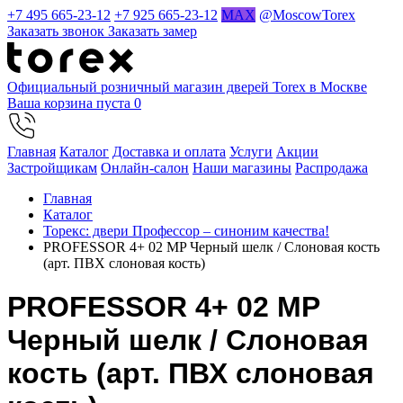
+7 495 665-23-12
+7 925 665-23-12
MAX
@MoscowTorex
Заказать звонок
Заказать замер
Официальный розничный магазин дверей Torex в Москве
Ваша корзина пуста
0
Главная
Каталог
Доставка и оплата
Услуги
Акции
Застройщикам
Онлайн-салон
Наши магазины
Распродажа
Главная
Каталог
Торекс: двери Профессор – синоним качества!
PROFESSOR 4+ 02 MP Черный шелк / Слоновая кость
(арт. ПВХ слоновая кость)
PROFESSOR 4+ 02 MP
Черный шелк / Слоновая
кость (арт. ПВХ слоновая