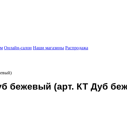
ам
Онлайн-салон
Наши магазины
Распродажа
жевый)
уб бежевый (арт. КТ Дуб бе