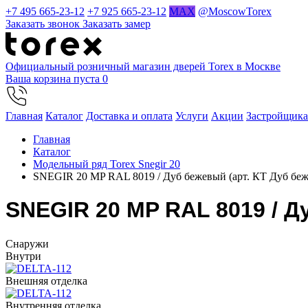
+7 495 665-23-12
+7 925 665-23-12
MAX
@MoscowTorex
Заказать звонок
Заказать замер
Официальный розничный магазин дверей Torex в Москве
Ваша корзина пуста
0
Главная
Каталог
Доставка и оплата
Услуги
Акции
Застройщик
Главная
Каталог
Модельный ряд Torex Snegir 20
SNEGIR 20 MP RAL 8019 / Дуб бежевый (арт. КТ Дуб бе
SNEGIR 20 MP RAL 8019 / Д
Cнаружи
Внутри
Внешняя отделка
Внутренняя отделка