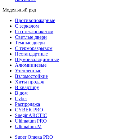
Модельный ряд
Противопожарные
С зеркалом
Со стеклопакетом
Светлые двери
Темные двери
С терморазрывом
Нестандартные
Шумоизоляционные
Алюминиевые
Утепленные
Взломостойкие
Хиты продаж
В квартиру
В дом
Cyber
Распродажа
CYBER PRO
Snegir ARCTIC
Ultimatum PRO
Ultimatum-M
Super Omega PRO