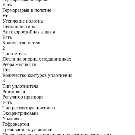
Есть
Терморазрыв в полотне
Нет
Утепление полотна
Пенополистирол
Антикоррозийная защита
Есть
Количество петель
2
Тип петель
Петли на опорных подшипниках
Ребра жесткости
Нет
Количество контуров уплотнения
3
Тип уплотнителя
Резиновый
Регулятор притвора
Есть
Тип регулятора притвора
Эксцентриковый
Упаковка
Гофрокартон
Требования к установке
Предназначена для установки на границе улица-дом