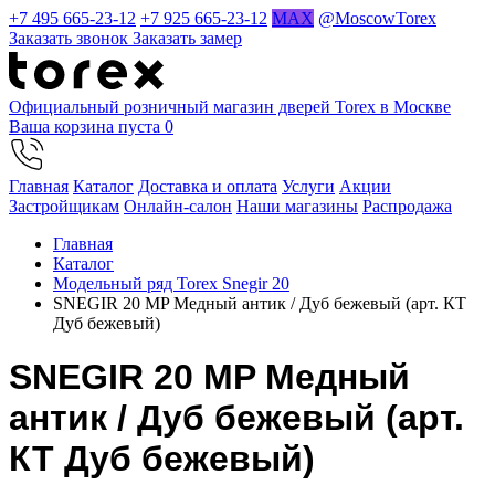
+7 495 665-23-12
+7 925 665-23-12
MAX
@MoscowTorex
Заказать звонок
Заказать замер
Официальный розничный магазин дверей Torex в Москве
Ваша корзина пуста
0
Главная
Каталог
Доставка и оплата
Услуги
Акции
Застройщикам
Онлайн-салон
Наши магазины
Распродажа
Главная
Каталог
Модельный ряд Torex Snegir 20
SNEGIR 20 MP Медный антик / Дуб бежевый (арт. КТ
Дуб бежевый)
SNEGIR 20 MP Медный
антик / Дуб бежевый (арт.
КТ Дуб бежевый)