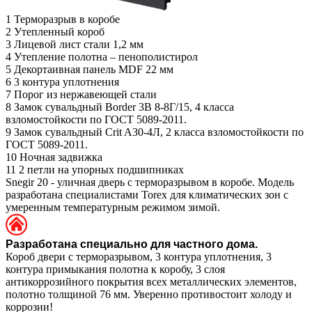
1
Терморазрыв в коробе
2
Утепленный короб
3
Лицевой лист стали 1,2 мм
4
Утепление полотна – пенополистирол
5
Декортаивная панель MDF 22 мм
6
3 контура уплотнения
7
Порог из нержавеющей стали
8
Замок сувальдный Border 3В 8-8Г/15, 4 класса
взломостойкости по ГОСТ 5089-2011.
9
Замок сувальдный Crit A30-4Л, 2 класса взломостойкости по
ГОСТ 5089-2011.
10
Ночная задвижка
11
2 петли на упорных подшипниках
Snegir 20 - уличная дверь с терморазрывом в коробе. Модель
разработана специалистами Torex для климатических зон с
умеренным температурным режимом зимой.
Разработана специально для частного дома.
Короб двери с терморазрывом, 3 контура уплотнения, 3
контура примыкания полотна к коробу, 3 слоя
антикоррозийного покрытия всех металлических элементов,
полотно толщиной 76 мм. Уверенно противостоит холоду и
коррозии!