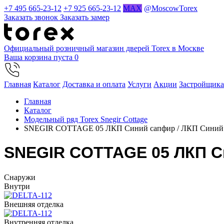
+7 495 665-23-12
+7 925 665-23-12
MAX
@MoscowTorex
Заказать звонок
Заказать замер
Официальный розничный магазин дверей Torex в Москве
Ваша корзина пуста
0
Главная
Каталог
Доставка и оплата
Услуги
Акции
Застройщик
Главная
Каталог
Модельный ряд Torex Snegir Cottage
SNEGIR COTTAGE 05 ЛКП Синий сапфир / ЛКП Синий
SNEGIR COTTAGE 05 ЛКП С
Cнаружи
Внутри
Внешняя отделка
Внутренняя отделка