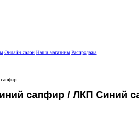
ам
Онлайн-салон
Наши магазины
Распродажа
 сапфир
иний сапфир / ЛКП Синий 