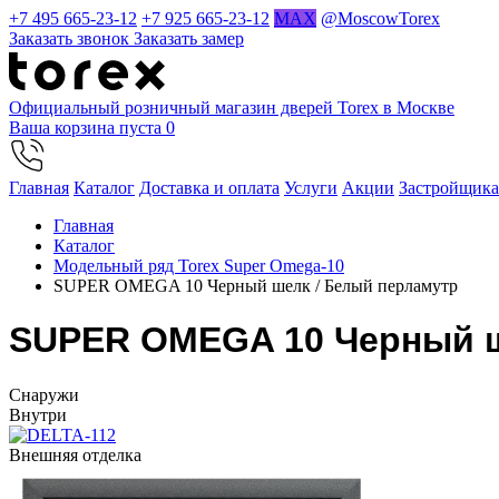
+7 495 665-23-12
+7 925 665-23-12
MAX
@MoscowTorex
Заказать звонок
Заказать замер
Официальный розничный магазин дверей Torex в Москве
Ваша корзина пуста
0
Главная
Каталог
Доставка и оплата
Услуги
Акции
Застройщик
Главная
Каталог
Модельный ряд Torex Super Omega-10
SUPER OMEGA 10 Черный шелк / Белый перламутр
SUPER OMEGA 10 Черный ш
Cнаружи
Внутри
Внешняя отделка