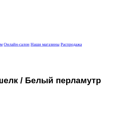
ам
Онлайн-салон
Наши магазины
Распродажа
елк / Белый перламутр