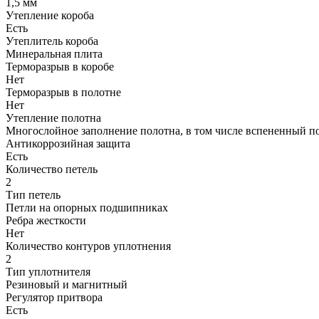
1,5 мм
Утепление короба
Есть
Утеплитель короба
Минеральная плита
Терморазрыв в коробе
Нет
Терморазрыв в полотне
Нет
Утепление полотна
Многослойное заполнение полотна, в том числе вспененный п
Антикоррозийная защита
Есть
Количество петель
2
Тип петель
Петли на опорных подшипниках
Ребра жесткости
Нет
Количество контуров уплотнения
2
Тип уплотнителя
Резиновый и магнитный
Регулятор притвора
Есть