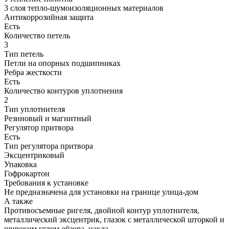
3 слоя тепло-шумоизоляционных материалов
Антикоррозийная защита
Есть
Количество петель
3
Тип петель
Петли на опорных подшипниках
Ребра жесткости
Есть
Количество контуров уплотнения
2
Тип уплотнителя
Резиновый и магнитный
Регулятор притвора
Есть
Тип регулятора притвора
Эксцентриковый
Упаковка
Гофрокартон
Требования к установке
Не предназначена для установки на границе улица-дом
А также
Противосъемные ригеля, двойной контур уплотнителя,
металлический эксцентрик, глазок с металлической шторкой и
широким углом обзора, накла