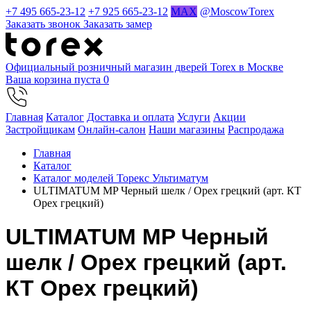
+7 495 665-23-12
+7 925 665-23-12
MAX
@MoscowTorex
Заказать звонок
Заказать замер
Официальный розничный магазин дверей Torex в Москве
Ваша корзина пуста
0
Главная
Каталог
Доставка и оплата
Услуги
Акции
Застройщикам
Онлайн-салон
Наши магазины
Распродажа
Главная
Каталог
Каталог моделей Торекс Ультиматум
ULTIMATUM MP Черный шелк / Орех грецкий (арт. КТ
Орех грецкий)
ULTIMATUM MP Черный
шелк / Орех грецкий (арт.
КТ Орех грецкий)