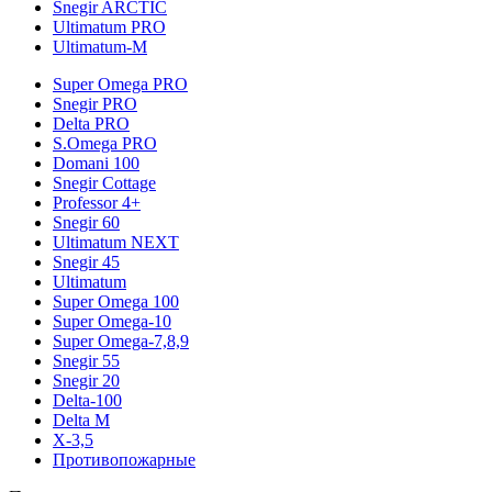
Snegir ARCTIC
Ultimatum PRO
Ultimatum-M
Super Omega PRO
Snegir PRO
Delta PRO
S.Omega PRO
Domani 100
Snegir Cottage
Professor 4+
Snegir 60
Ultimatum NEXT
Snegir 45
Ultimatum
Super Omega 100
Super Omega-10
Super Omega-7,8,9
Snegir 55
Snegir 20
Delta-100
Delta M
X-3,5
Противопожарные