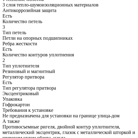
3 слоя тепло-шумоизоляционных материалов
Антикоррозийная защита
Есть
Количество петель
3
Тип петель
Петли на опорных подшипниках
Ребра жесткости
Есть
Количество контуров уплотнения
2
Тип уплотнителя
Резиновый и магнитный
Регулятор притвора
Есть
Тип регулятора притвора
Эксцентриковый
Упаковка
Гофрокартон
Требования к установке
Не предназначена для установки на границе улица-дом
А также
Противосъемные ригеля, двойной контур уплотнителя,
металлический эксцентрик, глазок с металлической шторкой и
широким углом обзора, накла