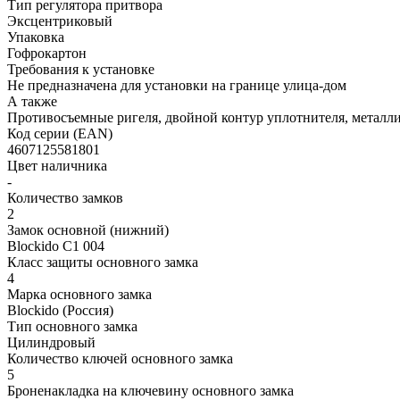
Тип регулятора притвора
Эксцентриковый
Упаковка
Гофрокартон
Требования к установке
Не предназначена для установки на границе улица-дом
А также
Противосъемные ригеля, двойной контур уплотнителя, металлич
Код серии (EAN)
4607125581801
Цвет наличника
-
Количество замков
2
Замок основной (нижний)
Blockido C1 004
Класс защиты основного замка
4
Марка основного замка
Blockido (Россия)
Тип основного замка
Цилиндровый
Количество ключей основного замка
5
Броненакладка на ключевину основного замка