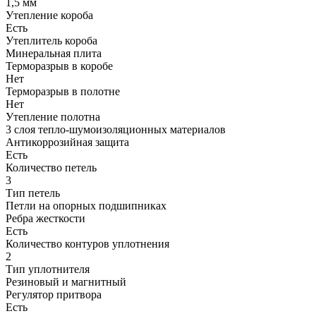
1,5 мм
Утепление короба
Есть
Утеплитель короба
Минеральная плита
Терморазрыв в коробе
Нет
Терморазрыв в полотне
Нет
Утепление полотна
3 слоя тепло-шумоизоляционных материалов
Антикоррозийная защита
Есть
Количество петель
3
Тип петель
Петли на опорных подшипниках
Ребра жесткости
Есть
Количество контуров уплотнения
2
Тип уплотнителя
Резиновый и магнитный
Регулятор притвора
Есть