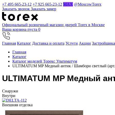
+7 495 665-23-12
+7 925 665-23-12
MAX
@MoscowTorex
Заказать звонок
Заказать замер
Официальный розничный магазин дверей Torex в Москве
Ваша корзина пуста
0
Главная
Каталог
Доставка и оплата
Услуги
Акции
Застройщик
Главная
Каталог
Каталог моделей Торекс Ультиматум
ULTIMATUM MP Медный антик / Шамбори светлый (арт
ULTIMATUM MP Медный анти
Cнаружи
Внутри
Внешняя отделка