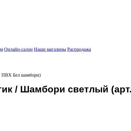
ам
Онлайн-салон
Наши магазины
Распродажа
. ПВХ Бел шамбори)
к / Шамбори светлый (арт