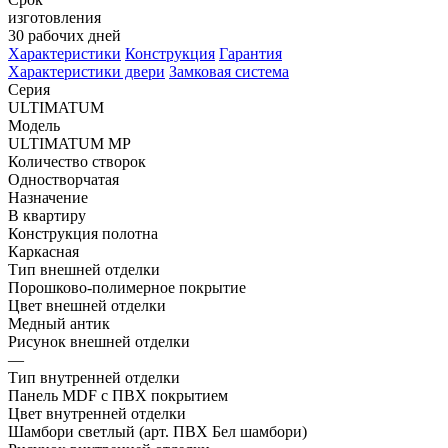
изготовления
30 рабочих дней
Характеристики
Конструкция
Гарантия
Характеристики двери
Замковая система
Серия
ULTIMATUM
Модель
ULTIMATUM MP
Количество створок
Одностворчатая
Назначение
В квартиру
Конструкция полотна
Каркасная
Тип внешней отделки
Порошково-полимерное покрытие
Цвет внешней отделки
Медный антик
Рисунок внешней отделки
—
Тип внутренней отделки
Панель MDF с ПВХ покрытием
Цвет внутренней отделки
Шамбори светлый (арт. ПВХ Бел шамбори)