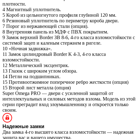
плотности.
4
Магнитный уплотнитель.
5
Короб из цельногнутого профиля глубиной 120 мм.
6
Резиновый уплотнитель по периметру короба двери.
7
Порог из нержавеющей стали (опция).
8
Внутренняя панель из МДФ с ПВХ покрытием.
9
Замок верхний Border ЗВ 8-6, 4-го класса взломостойкости с
системой зацеп и каленым стержнем в ригеле.
10
«Ночная задвижка».
11
Замок цилиндровый Border K 4-3, 4-го класса
взломостойкости.
12
Металлический эксцентрик.
13
Глазок с широким углом обзора.
14
Петли на подшипниках.
15
Противоотжимное поперечное ребро жесткости (опция)
15
Второй лист металла (опция)
Super Omega PRO — двери с усиленной защитой от
интеллектуальных и силовых методов взлома. Модель из этой
серии преградит вход злоумышленнику и откроется только
своим.
Надежные замки
Два замка 4-го высшего класса взломостойкости — надежная
защита вас и вашего имущества.