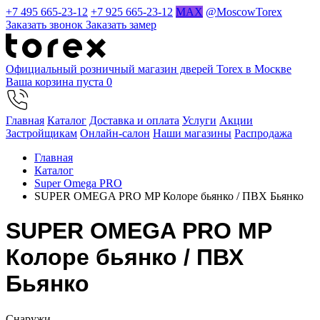
+7 495 665-23-12
+7 925 665-23-12
MAX
@MoscowTorex
Заказать звонок
Заказать замер
Официальный розничный магазин дверей Torex в Москве
Ваша корзина пуста
0
Главная
Каталог
Доставка и оплата
Услуги
Акции
Застройщикам
Онлайн-салон
Наши магазины
Распродажа
Главная
Каталог
Super Omega PRO
SUPER OMEGA PRO MP Колоре бьянко / ПВХ Бьянко
SUPER OMEGA PRO MP
Колоре бьянко / ПВХ
Бьянко
Cнаружи