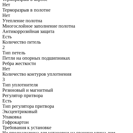
Нет
Терморазрыв в полотне
Нет
Утепление полотна
Многослойное заполнение полотна
Антикоррозийная защита
Есть
Количество петель
2
Тип петель
Петли на опорных подшипниках
Ребра жесткости
Нет
Количество контуров уплотнения
3
Тип уплотнителя
Резиновый и магнитный
Регулятор притвора
Есть
Тип регулятора притвора
Эксцентриковый
Упаковка
Гофрокартон
Требования к установке
Не предназначена для установки на границе улица-дом