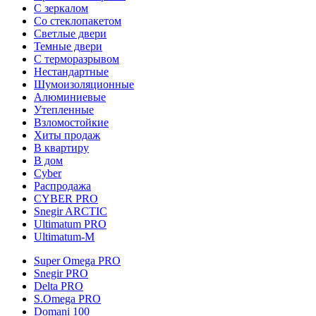
С зеркалом
Со стеклопакетом
Светлые двери
Темные двери
С терморазрывом
Нестандартные
Шумоизоляционные
Алюминиевые
Утепленные
Взломостойкие
Хиты продаж
В квартиру
В дом
Cyber
Распродажа
CYBER PRO
Snegir ARCTIC
Ultimatum PRO
Ultimatum-M
Super Omega PRO
Snegir PRO
Delta PRO
S.Omega PRO
Domani 100