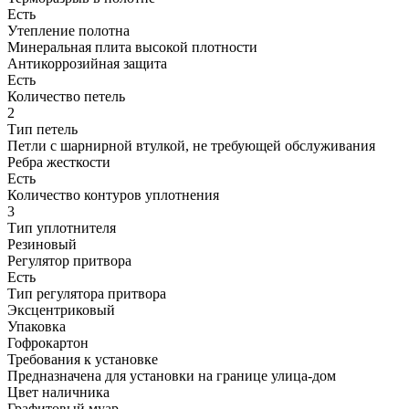
Есть
Утепление полотна
Минеральная плита высокой плотности
Антикоррозийная защита
Есть
Количество петель
2
Тип петель
Петли с шарнирной втулкой, не требующей об­слу­жи­ва­ния
Ребра жесткости
Есть
Количество контуров уплотнения
3
Тип уплотнителя
Резиновый
Регулятор притвора
Есть
Тип регулятора притвора
Эксцентриковый
Упаковка
Гофрокартон
Требования к установке
Предназначена для установки на границе улица-дом
Цвет наличника
Графитовый муар