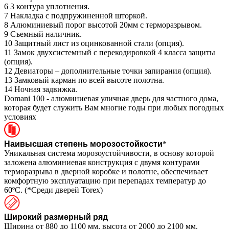
6
3 контура уплотнения.
7
Накладка с подпружиненной шторкой.
8
Алюминиевый порог высотой 20мм с терморазрывом.
9
Съемный наличник.
10
Защитный лист из оцинкованной стали (опция).
11
Замок двухсистемный с перекодировкой 4 класса защиты
(опция).
12
Девиаторы – дополнительные точки запирания (опция).
13
Замковый карман по всей высоте полотна.
14
Ночная задвижка.
Domani 100 - алюминиевая уличная дверь для частного дома,
которая будет служить Вам многие годы при любых погодных
условиях
Наивысшая степень морозостойкости
*
Уникальная система морозоустойчивости, в основу которой
заложена алюминиевая конструкция с двумя контурами
терморазрыва в дверной коробке и полотне, обеспечивает
комфортную эксплуатацию при перепадах температур до
60ºС. (*Среди дверей Torex)
Широкий размерный ряд
Ширина от 880 до 1100 мм, высота от 2000 до 2100 мм.