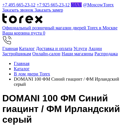
+7 495 665-23-12
+7 925 665-23-12
MAX
@MoscowTorex
Заказать звонок
Заказать замер
Официальный розничный магазин дверей Torex в Москве
Ваша корзина пуста
0
Главная
Каталог
Доставка и оплата
Услуги
Акции
Застройщикам
Онлайн-салон
Наши магазины
Распродажа
Главная
Каталог
В дом двери Torex
DOMANI 100 ФМ Синий гиацинт / ФМ Ирландский
серый
DOMANI 100 ФМ Синий
гиацинт / ФМ Ирландский
серый