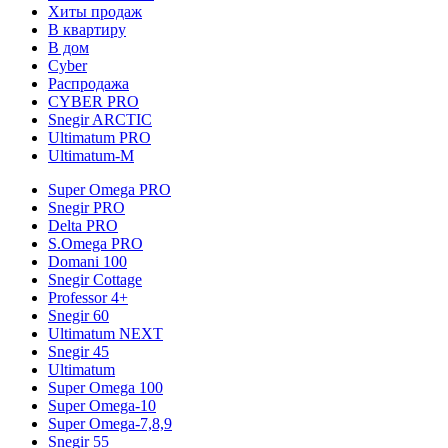
Хиты продаж
В квартиру
В дом
Cyber
Распродажа
CYBER PRO
Snegir ARCTIC
Ultimatum PRO
Ultimatum-M
Super Omega PRO
Snegir PRO
Delta PRO
S.Omega PRO
Domani 100
Snegir Cottage
Professor 4+
Snegir 60
Ultimatum NEXT
Snegir 45
Ultimatum
Super Omega 100
Super Omega-10
Super Omega-7,8,9
Snegir 55