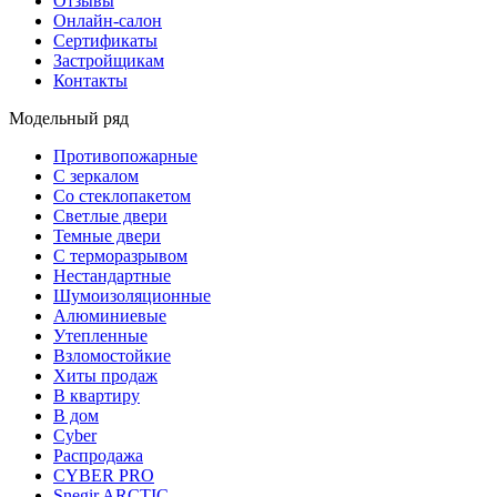
Отзывы
Онлайн-салон
Сертификаты
Застройщикам
Контакты
Модельный ряд
Противопожарные
С зеркалом
Со стеклопакетом
Светлые двери
Темные двери
С терморазрывом
Нестандартные
Шумоизоляционные
Алюминиевые
Утепленные
Взломостойкие
Хиты продаж
В квартиру
В дом
Cyber
Распродажа
CYBER PRO
Snegir ARCTIC