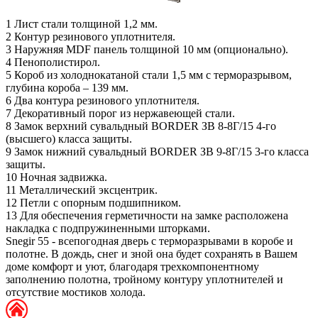
1
Лист стали толщиной 1,2 мм.
2
Контур резинового уплотнителя.
3
Наружняя MDF панель толщиной 10 мм (опционально).
4
Пенополистирол.
5
Короб из холоднокатаной стали 1,5 мм с терморазрывом,
глубина короба – 139 мм.
6
Два контура резинового уплотнителя.
7
Декоративный порог из нержавеющей стали.
8
Замок верхний сувальдный BORDER ЗВ 8-8Г/15 4-го
(высшего) класса защиты.
9
Замок нижний сувальдный BORDER ЗВ 9-8Г/15 3-го класса
защиты.
10
Ночная задвижка.
11
Металлический эксцентрик.
12
Петли с опорным подшипником.
13
Для обеспечения герметичности на замке расположена
накладка с подпружиненными шторками.
Snegir 55 - всепогодная дверь с терморазрывами в коробе и
полотне. В дождь, снег и зной она будет сохранять в Вашем
доме комфорт и уют, благодаря трехкомпонентному
заполнению полотна, тройному контуру уплотнителей и
отсутствие мостиков холода.