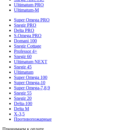
Ultimatum PRO
Ultimatum-M
Super Omega PRO
Snegir PRO
Delta PRO
S.Omega PRO
Domani 100
Snegir Cottage
Professor 4+
Snegir 60
Ultimatum NEXT
Snegir 45
Ultimatum
Super Omega 100
Super Omega-10
Super Omega-7,8,9
Snegir 55
Snegir 20
Delta-100
Delta M
X-3,5
Противопожарные
Принимаем к оплате