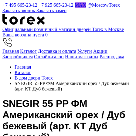
+7 495 665-23-12
+7 925 665-23-12
MAX
@MoscowTorex
Заказать звонок
Заказать замер
Официальный розничный магазин дверей Torex в Москве
Ваша корзина пуста
0
Главная
Каталог
Доставка и оплата
Услуги
Акции
Застройщикам
Онлайн-салон
Наши магазины
Распродажа
Главная
Каталог
В дом двери Torex
SNEGIR 55 PP ФМ Американский орех / Дуб бежевый
(арт. КТ Дуб бежевый)
SNEGIR 55 PP ФМ
Американский орех / Дуб
бежевый (арт. КТ Дуб