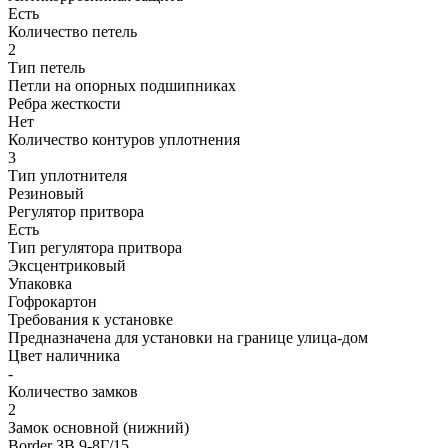
Есть
Количество петель
2
Тип петель
Петли на опорных подшипниках
Ребра жесткости
Нет
Количество контуров уплотнения
3
Тип уплотнителя
Резиновый
Регулятор притвора
Есть
Тип регулятора притвора
Эксцентриковый
Упаковка
Гофрокартон
Требования к установке
Предназначена для установки на границе улица-дом
Цвет наличника
-
Количество замков
2
Замок основной (нижний)
Border ЗВ 9-8Г/15