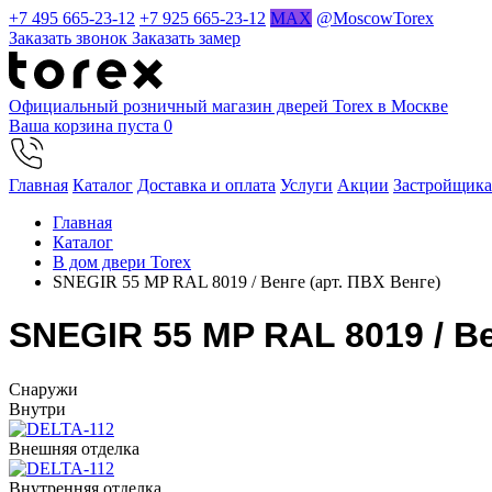
+7 495 665-23-12
+7 925 665-23-12
MAX
@MoscowTorex
Заказать звонок
Заказать замер
Официальный розничный магазин дверей Torex в Москве
Ваша корзина пуста
0
Главная
Каталог
Доставка и оплата
Услуги
Акции
Застройщик
Главная
Каталог
В дом двери Torex
SNEGIR 55 MP RAL 8019 / Венге (арт. ПВХ Венге)
SNEGIR 55 MP RAL 8019 / Ве
Cнаружи
Внутри
Внешняя отделка
Внутренняя отделка