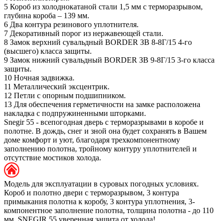
5
Короб из холоднокатаной стали 1,5 мм с терморазрывом,
глубина короба – 139 мм.
6
Два контура резинового уплотнителя.
7
Декоративный порог из нержавеющей стали.
8
Замок верхний сувальдный BORDER ЗВ 8-8Г/15 4-го
(высшего) класса защиты.
9
Замок нижний сувальдный BORDER ЗВ 9-8Г/15 3-го класса
защиты.
10
Ночная задвижка.
11
Металлический эксцентрик.
12
Петли с опорным подшипником.
13
Для обеспечения герметичности на замке расположена
накладка с подпружиненными шторками.
Snegir 55 - всепогодная дверь с терморазрывами в коробе и
полотне. В дождь, снег и зной она будет сохранять в Вашем
доме комфорт и уют, благодаря трехкомпонентному
заполнению полотна, тройному контуру уплотнителей и
отсутствие мостиков холода.
Модель для эксплуатации в суровых погодных условиях.
Короб и полотно двери с терморазрывом, 3 контура
примыкания полотна к коробу, 3 контура уплотнения, 3-
компонентное заполнение полотна, толщина полотна - до 110
мм. SNEGIR 55 уверенная защита от холода!