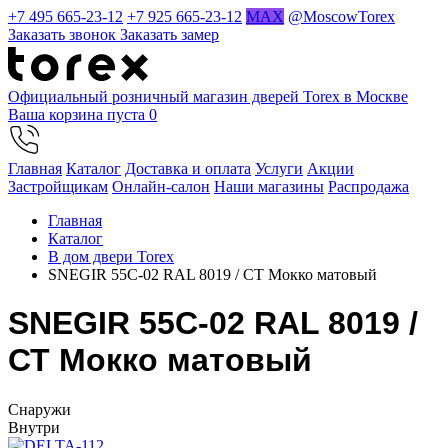
+7 495 665-23-12
+7 925 665-23-12
MAX
@MoscowTorex
Заказать звонок
Заказать замер
Официальный розничный магазин дверей Torex в Москве
Ваша корзина пуста
0
Главная
Каталог
Доставка и оплата
Услуги
Акции
Застройщикам
Онлайн-салон
Наши магазины
Распродажа
Главная
Каталог
В дом двери Torex
SNEGIR 55C-02 RAL 8019 / СТ Мокко матовый
SNEGIR 55C-02 RAL 8019 /
СТ Мокко матовый
Cнаружи
Внутри