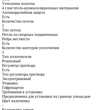
Утепление полотна
4 слоя тепло-шумоизоляционных материалов
Антикоррозийная защита
Есть
Количество петель
2
Тип петель
Петли на опорных подшипниках
Ребра жесткости
Есть
Количество контуров уплотнения
3
Тип уплотнителя
Резиновый
Регулятор притвора
Есть
Тип регулятора притвора
Эксцентриковый
Упаковка
Гофрокартон
Требования к установке
Предназначена для установки на границе улица-дом
Цвет наличника
-
Количество замков