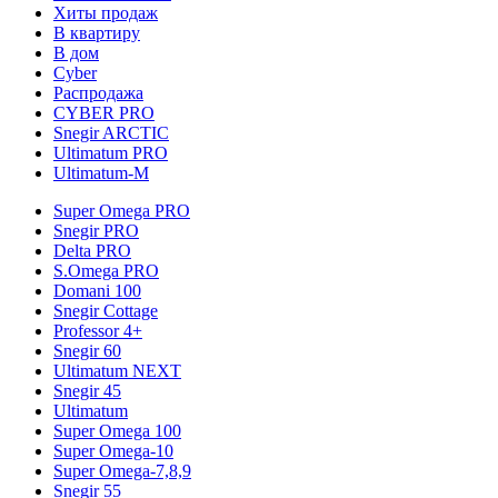
Хиты продаж
В квартиру
В дом
Cyber
Распродажа
CYBER PRO
Snegir ARCTIC
Ultimatum PRO
Ultimatum-M
Super Omega PRO
Snegir PRO
Delta PRO
S.Omega PRO
Domani 100
Snegir Cottage
Professor 4+
Snegir 60
Ultimatum NEXT
Snegir 45
Ultimatum
Super Omega 100
Super Omega-10
Super Omega-7,8,9
Snegir 55