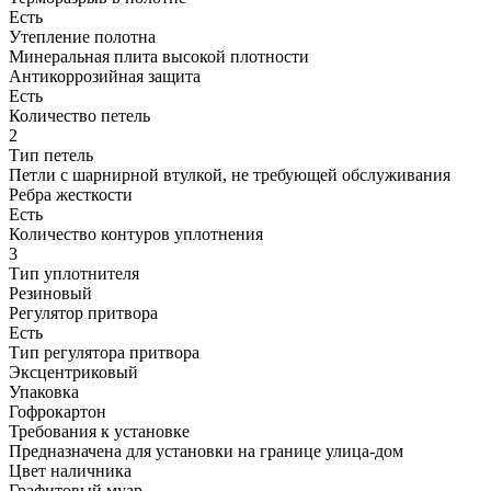
Есть
Утепление полотна
Минеральная плита высокой плотности
Антикоррозийная защита
Есть
Количество петель
2
Тип петель
Петли с шарнирной втулкой, не требующей об­слу­жи­ва­ния
Ребра жесткости
Есть
Количество контуров уплотнения
3
Тип уплотнителя
Резиновый
Регулятор притвора
Есть
Тип регулятора притвора
Эксцентриковый
Упаковка
Гофрокартон
Требования к установке
Предназначена для установки на границе улица-дом
Цвет наличника
Графитовый муар