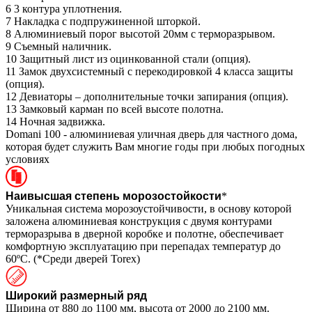
6
3 контура уплотнения.
7
Накладка с подпружиненной шторкой.
8
Алюминиевый порог высотой 20мм с терморазрывом.
9
Съемный наличник.
10
Защитный лист из оцинкованной стали (опция).
11
Замок двухсистемный с перекодировкой 4 класса защиты
(опция).
12
Девиаторы – дополнительные точки запирания (опция).
13
Замковый карман по всей высоте полотна.
14
Ночная задвижка.
Domani 100 - алюминиевая уличная дверь для частного дома,
которая будет служить Вам многие годы при любых погодных
условиях
Наивысшая степень морозостойкости
*
Уникальная система морозоустойчивости, в основу которой
заложена алюминиевая конструкция с двумя контурами
терморазрыва в дверной коробке и полотне, обеспечивает
комфортную эксплуатацию при перепадах температур до
60ºС. (*Среди дверей Torex)
Широкий размерный ряд
Ширина от 880 до 1100 мм, высота от 2000 до 2100 мм.