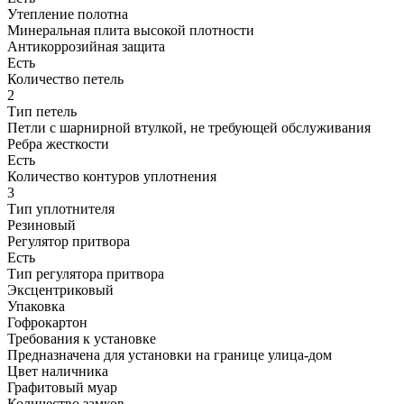
Утепление полотна
Минеральная плита высокой плотности
Антикоррозийная защита
Есть
Количество петель
2
Тип петель
Петли с шарнирной втулкой, не требующей об­слу­жи­ва­ния
Ребра жесткости
Есть
Количество контуров уплотнения
3
Тип уплотнителя
Резиновый
Регулятор притвора
Есть
Тип регулятора притвора
Эксцентриковый
Упаковка
Гофрокартон
Требования к установке
Предназначена для установки на границе улица-дом
Цвет наличника
Графитовый муар
Количество замков