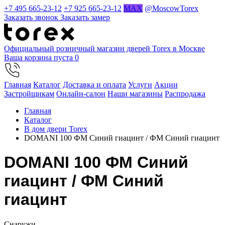
+7 495 665-23-12
+7 925 665-23-12
MAX
@MoscowTorex
Заказать звонок
Заказать замер
Официальный розничный магазин дверей Torex в Москве
Ваша корзина пуста
0
Главная
Каталог
Доставка и оплата
Услуги
Акции
Застройщикам
Онлайн-салон
Наши магазины
Распродажа
Главная
Каталог
В дом двери Torex
DOMANI 100 ФМ Синий гиацинт / ФМ Синий гиацинт
DOMANI 100 ФМ Синий
гиацинт / ФМ Синий
гиацинт
Cнаружи