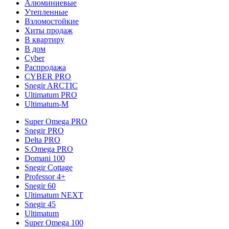
Алюминиевые
Утепленные
Взломостойкие
Хиты продаж
В квартиру
В дом
Cyber
Распродажа
CYBER PRO
Snegir ARCTIC
Ultimatum PRO
Ultimatum-M
Super Omega PRO
Snegir PRO
Delta PRO
S.Omega PRO
Domani 100
Snegir Cottage
Professor 4+
Snegir 60
Ultimatum NEXT
Snegir 45
Ultimatum
Super Omega 100