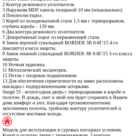
2
Контур резинового уплотнителя.
3
Наружняя MDF панель толщиной 10 мм (опционально).
4
Пенополистирол.
5
Короб из холоднокатаной стали 1,5 мм с терморазрывом,
глубина короба – 139 мм.
6
Два контура резинового уплотнителя.
7
Декоративный порог из нержавеющей стали.
8
Замок верхний сувальдный BORDER ЗВ 8-8Г/15 4-го
(высшего) класса защиты.
9
Замок нижний сувальдный BORDER ЗВ 9-8Г/15 3-го класса
защиты.
10
Ночная задвижка.
11
Металлический эксцентрик.
12
Петли с опорным подшипником.
13
Для обеспечения герметичности на замке расположена
накладка с подпружиненными шторками.
Snegir 55 - всепогодная дверь с терморазрывами в коробе и
полотне. В дождь, снег и зной она будет сохранять в Вашем
доме комфорт и уют, благодаря трехкомпонентному
заполнению полотна, тройному контуру уплотнителей и
отсутствие мостиков холода.
Модель для эксплуатации в суровых погодных условиях.
Короб и полотно двери с терморазрывом, 3 контура