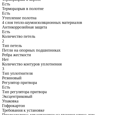
Есть
Терморазрыв в полотне
Есть
Утепление полотна
4 слоя тепло-шумоизоляционных материалов
Антикоррозийная защита
Есть
Количество петель
2
Тип петель
Петли на опорных подшипниках
Ребра жесткости
Нет
Количество контуров уплотнения
3
Тип уплотнителя
Резиновый
Регулятор притвора
Есть
Тип регулятора притвора
Эксцентриковый
Упаковка
Гофрокартон
Требования к установке
Предназначена для установки на границе улица-дом