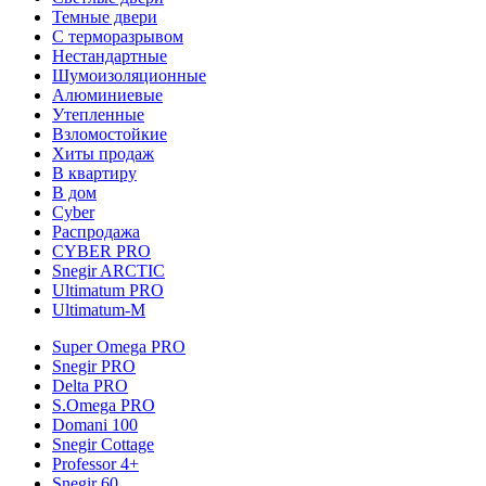
Темные двери
С терморазрывом
Нестандартные
Шумоизоляционные
Алюминиевые
Утепленные
Взломостойкие
Хиты продаж
В квартиру
В дом
Cyber
Распродажа
CYBER PRO
Snegir ARCTIC
Ultimatum PRO
Ultimatum-M
Super Omega PRO
Snegir PRO
Delta PRO
S.Omega PRO
Domani 100
Snegir Cottage
Professor 4+
Snegir 60