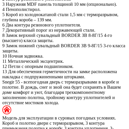
3
Наружняя MDF панель толщиной 10 мм (опционально).
4
Пенополистирол.
5
Короб из холоднокатаной стали 1,5 мм с терморазрывом,
глубина короба – 139 мм.
6
Два контура резинового уплотнителя.
7
Декоративный порог из нержавеющей стали.
8
Замок верхний сувальдный BORDER ЗВ 8-8Г/15 4-го
(высшего) класса защиты.
9
Замок нижний сувальдный BORDER ЗВ 9-8Г/15 3-го класса
защиты.
10
Ночная задвижка.
11
Металлический эксцентрик.
12
Петли с опорным подшипником.
13
Для обеспечения герметичности на замке расположена
накладка с подпружиненными шторками.
Snegir 55 - всепогодная дверь с терморазрывами в коробе и
полотне. В дождь, снег и зной она будет сохранять в Вашем
доме комфорт и уют, благодаря трехкомпонентному
заполнению полотна, тройному контуру уплотнителей и
отсутствие мостиков холода.
Модель для эксплуатации в суровых погодных условиях.
Короб и полотно двери с терморазрывом, 3 контура
примыкания полотна к коробу, 3 контура уплотнения, 3-