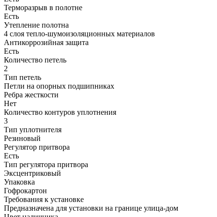
Терморазрыв в полотне
Есть
Утепление полотна
4 слоя тепло-шумоизоляционных материалов
Антикоррозийная защита
Есть
Количество петель
2
Тип петель
Петли на опорных подшипниках
Ребра жесткости
Нет
Количество контуров уплотнения
3
Тип уплотнителя
Резиновый
Регулятор притвора
Есть
Тип регулятора притвора
Эксцентриковый
Упаковка
Гофрокартон
Требования к установке
Предназначена для установки на границе улица-дом
Цвет наличника