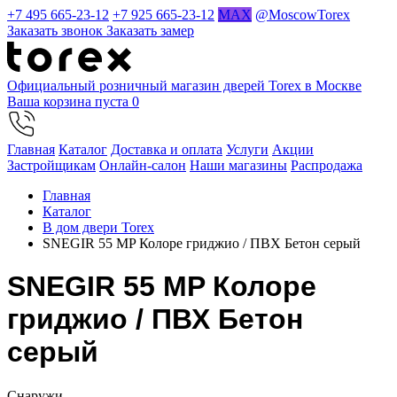
+7 495 665-23-12
+7 925 665-23-12
MAX
@MoscowTorex
Заказать звонок
Заказать замер
Официальный розничный магазин дверей Torex в Москве
Ваша корзина пуста
0
Главная
Каталог
Доставка и оплата
Услуги
Акции
Застройщикам
Онлайн-салон
Наши магазины
Распродажа
Главная
Каталог
В дом двери Torex
SNEGIR 55 MP Колоре гриджио / ПВХ Бетон серый
SNEGIR 55 MP Колоре
гриджио / ПВХ Бетон
серый
Cнаружи