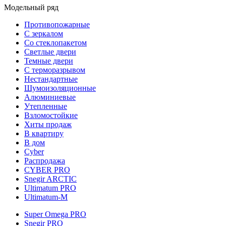
Модельный ряд
Противопожарные
С зеркалом
Со стеклопакетом
Светлые двери
Темные двери
С терморазрывом
Нестандартные
Шумоизоляционные
Алюминиевые
Утепленные
Взломостойкие
Хиты продаж
В квартиру
В дом
Cyber
Распродажа
CYBER PRO
Snegir ARCTIC
Ultimatum PRO
Ultimatum-M
Super Omega PRO
Snegir PRO