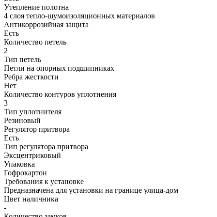
Утепление полотна
4 слоя тепло-шумоизоляционных материалов
Антикоррозийная защита
Есть
Количество петель
2
Тип петель
Петли на опорных подшипниках
Ребра жесткости
Нет
Количество контуров уплотнения
3
Тип уплотнителя
Резиновый
Регулятор притвора
Есть
Тип регулятора притвора
Эксцентриковый
Упаковка
Гофрокартон
Требования к установке
Предназначена для установки на границе улица-дом
Цвет наличника
-
Количество замков