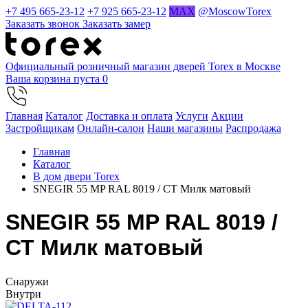
+7 495 665-23-12
+7 925 665-23-12
MAX
@MoscowTorex
Заказать звонок
Заказать замер
Официальный розничный магазин дверей Torex в Москве
Ваша корзина пуста
0
Главная
Каталог
Доставка и оплата
Услуги
Акции
Застройщикам
Онлайн-салон
Наши магазины
Распродажа
Главная
Каталог
В дом двери Torex
SNEGIR 55 MP RAL 8019 / СТ Милк матовый
SNEGIR 55 MP RAL 8019 /
СТ Милк матовый
Cнаружи
Внутри