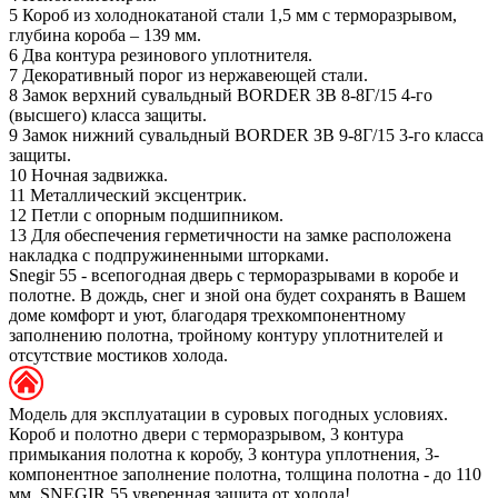
5
Короб из холоднокатаной стали 1,5 мм с терморазрывом,
глубина короба – 139 мм.
6
Два контура резинового уплотнителя.
7
Декоративный порог из нержавеющей стали.
8
Замок верхний сувальдный BORDER ЗВ 8-8Г/15 4-го
(высшего) класса защиты.
9
Замок нижний сувальдный BORDER ЗВ 9-8Г/15 3-го класса
защиты.
10
Ночная задвижка.
11
Металлический эксцентрик.
12
Петли с опорным подшипником.
13
Для обеспечения герметичности на замке расположена
накладка с подпружиненными шторками.
Snegir 55 - всепогодная дверь с терморазрывами в коробе и
полотне. В дождь, снег и зной она будет сохранять в Вашем
доме комфорт и уют, благодаря трехкомпонентному
заполнению полотна, тройному контуру уплотнителей и
отсутствие мостиков холода.
Модель для эксплуатации в суровых погодных условиях.
Короб и полотно двери с терморазрывом, 3 контура
примыкания полотна к коробу, 3 контура уплотнения, 3-
компонентное заполнение полотна, толщина полотна - до 110
мм. SNEGIR 55 уверенная защита от холода!