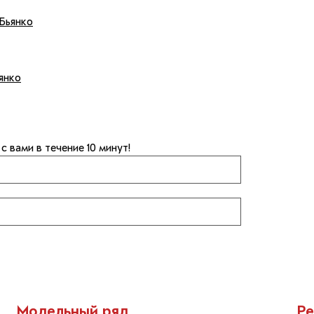
Бьянко
янко
 вами в течение 10 минут!
Модельный ряд
Ре