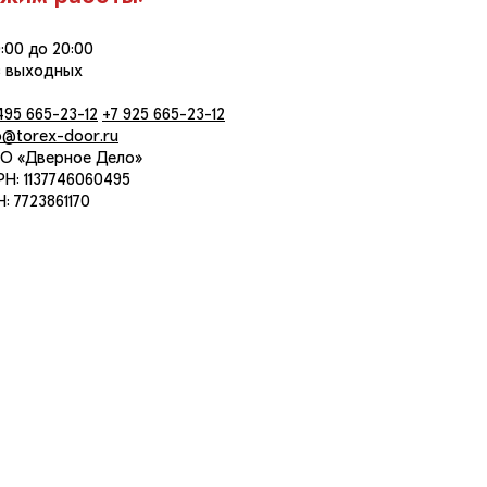
0:00 до 20:00
з выходных
495 665-23-12
+7 925 665-23-12
o@torex-door.ru
О «Дверное Дело»
Н: 1137746060495
: 7723861170