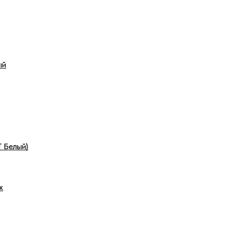
ый
Т Белый)
х