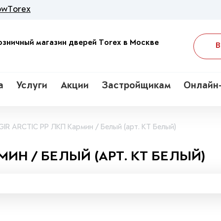
wTorex
зничный магазин дверей Torex в Москве
В
а
Услуги
Акции
Застройщикам
Онлайн
GIR ARCTIC PP ЛКП Кармин / Белый (арт. КТ Белый)
МИН / БЕЛЫЙ (АРТ. КТ БЕЛЫЙ)