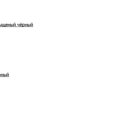
ыщеный чёрный
рный