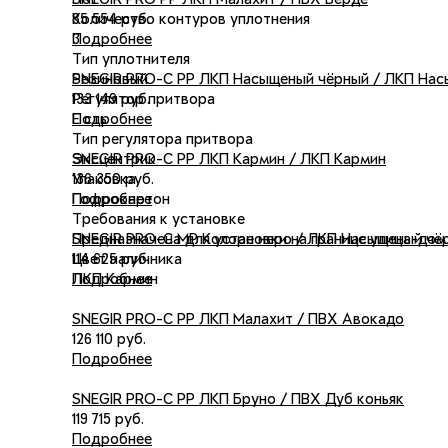
Нет
85 554 руб.
Количество контуров уплотнения
Подробнее
3
Тип уплотнителя
SNEGIR PRO-C PP ЛКП Насыщеный чёрный / ЛКП Нас
Резиновый
133 149 руб.
Регулятор притвора
Подробнее
Есть
Тип регулятора притвора
SNEGIR PRO-C PP ЛКП Кармин / ЛКП Кармин
Эксцентрик
136 350 руб.
Упаковка
Подробнее
Гофрокартон
Требования к установке
SNEGIR PRO-C MP Колоре неро / ЛКП Насыщеный чё
Предназначена для установки на границе улица-дом
114 625 руб.
Цвет наличника
Подробнее
ЛКП Кармин
SNEGIR PRO-C PP ЛКП Малахит / ПВХ Авокадо
126 110 руб.
Подробнее
SNEGIR PRO-C PP ЛКП Бруно / ПВХ Дуб коньяк
119 715 руб.
Подробнее