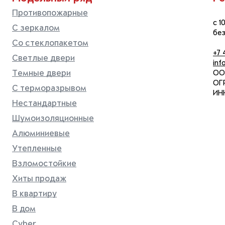
Противопожарные
с 1
С зеркалом
бе
Со стеклопакетом
+7 
Светлые двери
inf
Темные двери
ОО
ОГР
С терморазрывом
ИНН
Нестандартные
Шумоизоляционные
Алюминиевые
Утепленные
Взломостойкие
Хиты продаж
В квартиру
В дом
Cyber