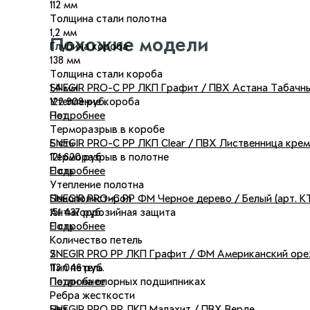
112 мм
Толщина стали полотна
1,2 мм
Похожие модели
Глубина короба
138 мм
Толщина стали короба
SNEGIR PRO-C PP ЛКП Графит / ПВХ Астана Табачн
1,4 мм
122 909 руб.
Утепление короба
Подробнее
Нет
Терморазрыв в коробе
SNEGIR PRO-C PP ЛКП Clear / ПВХ Лиственница крем
Есть
121 620 руб.
Терморазрыв в полотне
Подробнее
Есть
Утепление полотна
SNEGIR PRO-C PP ФМ Черное дерево / Белый (арт. К
Пенополистирол
151 437 руб.
Антикоррозийная защита
Подробнее
Есть
Количество петель
SNEGIR PRO PP ЛКП Графит / ФМ Американский оре
2
113 046 руб.
Тип петель
Подробнее
Петли на опорных подшипниках
Ребра жесткости
SNEGIR PRO PP ЛКП Малахит / ПВХ Верде