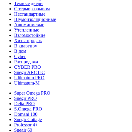
Темные двери
С терморазрывом
Нестандартные
Шумоизоляционные
Алюминиевые
Утепленные
Взломостойкие
Хиты продаж
В квартиру
В дом
Cyber
Распродажа
CYBER PRO
Snegir ARCTIC
Ultimatum PRO
Ultimatum-M
Super Omega PRO
Snegir PRO
Delta PRO
S.Omega PRO
Domani 100
Snegir Cottage
Professor 4+
Snegir 60