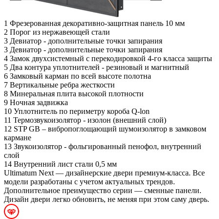
1
Фрезерованная декоративно-защитная панель 10 мм
2
Порог из нержавеющей стали
3
Девиатор - дополнительные точки запирания
3
Девиатор - дополнительные точки запирания
4
Замок двухсистемный с перекодировкой 4-го класса защиты
5
Два контура уплотнителей - резиновый и магнитный
6
Замковый карман по всей высоте полотна
7
Вертикальные ребра жесткости
8
Минеральная плита высокой плотности
9
Ночная задвижка
10
Уплотнитель по периметру короба Q-lon
11
Термозвукоизолятор - изолон (внешний слой)
12
STP GB – вибропоглощающий шумоизолятор в замковом
кармане
13
Звукоизолятор - фольгированный пенофол, внутренний
слой
14
Внутренний лист стали 0,5 мм
Ultimatum Next — дизайнерские двери премиум-класса. Все
модели разработаны с учетом актуальных трендов.
Дополнительное преимущество серии — сменные панели.
Дизайн двери легко обновить, не меняя при этом саму дверь.