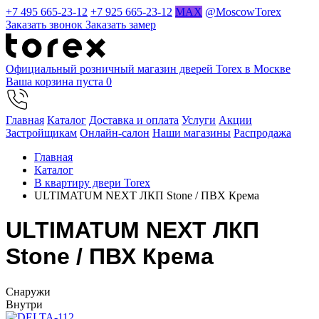
+7 495 665-23-12
+7 925 665-23-12
MAX
@MoscowTorex
Заказать звонок
Заказать замер
Официальный розничный магазин дверей Torex в Москве
Ваша корзина пуста
0
Главная
Каталог
Доставка и оплата
Услуги
Акции
Застройщикам
Онлайн-салон
Наши магазины
Распродажа
Главная
Каталог
В квартиру двери Torex
ULTIMATUM NEXT ЛКП Stone / ПВХ Крема
ULTIMATUM NEXT ЛКП
Stone / ПВХ Крема
Cнаружи
Внутри