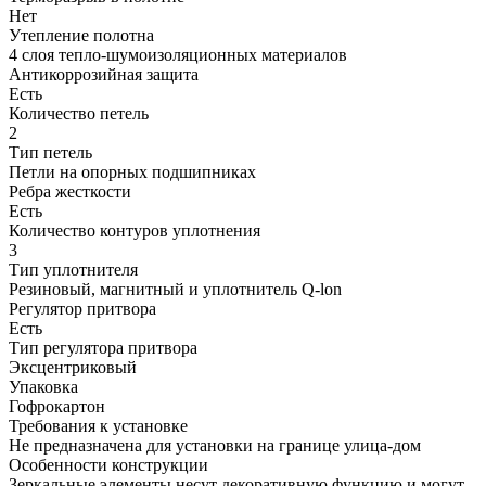
Нет
Утепление полотна
4 слоя тепло-шумоизоляционных материалов
Антикоррозийная защита
Есть
Количество петель
2
Тип петель
Петли на опорных подшипниках
Ребра жесткости
Есть
Количество контуров уплотнения
3
Тип уплотнителя
Резиновый, магнитный и уплотнитель Q-lon
Регулятор притвора
Есть
Тип регулятора притвора
Эксцентриковый
Упаковка
Гофрокартон
Требования к установке
Не предназначена для установки на границе улица-дом
Особенности конструкции
Зеркальные элементы несут декоративную функцию и могут