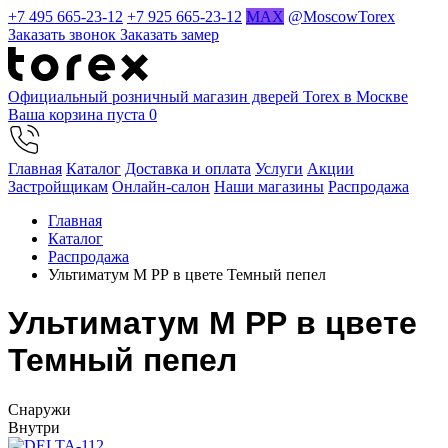
+7 495 665-23-12
+7 925 665-23-12
MAX
@MoscowTorex
Заказать звонок
Заказать замер
Официальный розничный магазин дверей Torex в Москве
Ваша корзина пуста
0
Главная
Каталог
Доставка и оплата
Услуги
Акции
Застройщикам
Онлайн-салон
Наши магазины
Распродажа
Главная
Каталог
Распродажа
Ультиматум М РР в цвете Темный пепел
Ультиматум М РР в цвете
Темный пепел
Cнаружи
Внутри