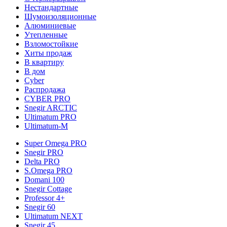
Нестандартные
Шумоизоляционные
Алюминиевые
Утепленные
Взломостойкие
Хиты продаж
В квартиру
В дом
Cyber
Распродажа
CYBER PRO
Snegir ARCTIC
Ultimatum PRO
Ultimatum-M
Super Omega PRO
Snegir PRO
Delta PRO
S.Omega PRO
Domani 100
Snegir Cottage
Professor 4+
Snegir 60
Ultimatum NEXT
Snegir 45