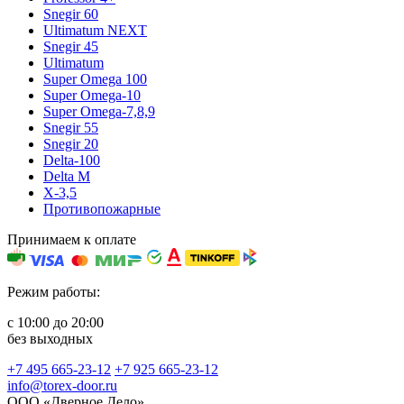
Snegir 60
Ultimatum NEXT
Snegir 45
Ultimatum
Super Omega 100
Super Omega-10
Super Omega-7,8,9
Snegir 55
Snegir 20
Delta-100
Delta M
X-3,5
Противопожарные
Принимаем к оплате
Режим работы:
с 10:00 до 20:00
без выходных
+7 495 665-23-12
+7 925 665-23-12
info@torex-door.ru
ООО «Дверное Дело»