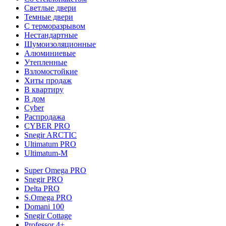
Светлые двери
Темные двери
С терморазрывом
Нестандартные
Шумоизоляционные
Алюминиевые
Утепленные
Взломостойкие
Хиты продаж
В квартиру
В дом
Cyber
Распродажа
CYBER PRO
Snegir ARCTIC
Ultimatum PRO
Ultimatum-M
Super Omega PRO
Snegir PRO
Delta PRO
S.Omega PRO
Domani 100
Snegir Cottage
Professor 4+