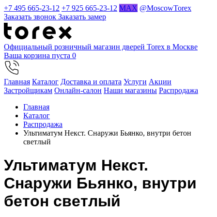
+7 495 665-23-12
+7 925 665-23-12
MAX
@MoscowTorex
Заказать звонок
Заказать замер
Официальный розничный магазин дверей Torex в Москве
Ваша корзина пуста
0
Главная
Каталог
Доставка и оплата
Услуги
Акции
Застройщикам
Онлайн-салон
Наши магазины
Распродажа
Главная
Каталог
Распродажа
Ультиматум Некст. Снаружи Бьянко, внутри бетон
светлый
Ультиматум Некст.
Снаружи Бьянко, внутри
бетон светлый