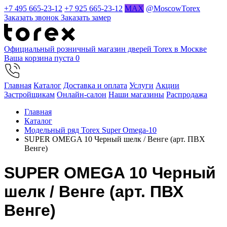
+7 495 665-23-12
+7 925 665-23-12
MAX
@MoscowTorex
Заказать звонок
Заказать замер
Официальный розничный магазин дверей Torex в Москве
Ваша корзина пуста
0
Главная
Каталог
Доставка и оплата
Услуги
Акции
Застройщикам
Онлайн-салон
Наши магазины
Распродажа
Главная
Каталог
Модельный ряд Torex Super Omega-10
SUPER OMEGA 10 Черный шелк / Венге (арт. ПВХ
Венге)
SUPER OMEGA 10 Черный
шелк / Венге (арт. ПВХ
Венге)