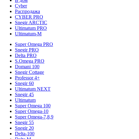
В дом
Cyber
Распродажа
CYBER PRO
Snegir ARCTIC
Ultimatum PRO
Ultimatum-M
Super Omega PRO
Snegir PRO
Delta PRO
S.Omega PRO
Domani 100
Snegir Cottage
Professor 4+
Snegir 60
Ultimatum NEXT
Snegir 45
Ultimatum
Super Omega 100
Super Omega-10
Super Omega-7,8,9
Snegir 55
Snegir 20
Delta-100