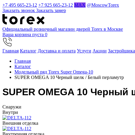
+7 495 665-23-12
+7 925 665-23-12
MAX
@MoscowTorex
Заказать звонок
Заказать замер
Официальный розничный магазин дверей Torex в Москве
Ваша корзина пуста
0
Главная
Каталог
Доставка и оплата
Услуги
Акции
Застройщик
Главная
Каталог
Модельный ряд Torex Super Omega-10
SUPER OMEGA 10 Черный шелк / Белый перламутр
SUPER OMEGA 10 Черный ш
Cнаружи
Внутри
Внешняя отделка
Внутренняя отделка