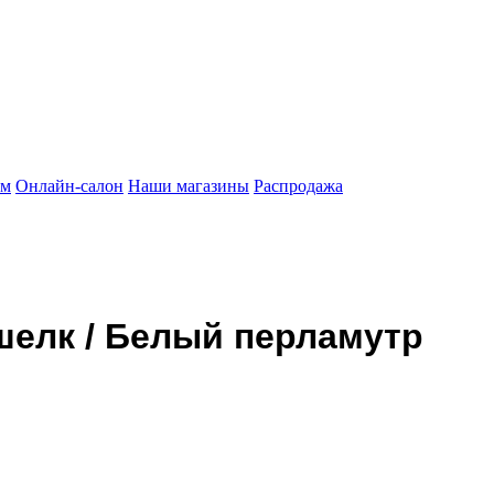
ам
Онлайн-салон
Наши магазины
Распродажа
елк / Белый перламутр