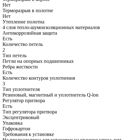
Нет
Терморазрыв в полотне
Нет
Утепление полотна
4 слоя тепло-шумоизоляционных материалов
Антикоррозийная защита
Есть
Количество петель
2
Тип петель
Петли на опорных подшипниках
Ребра жесткости
Есть
Количество контуров уплотнения
3
Тип уплотнителя
Резиновый, магнитный и уплотнитель Q-lon
Регулятор притвора
Есть
Тип регулятора притвора
Эксцентриковый
Упаковка
Гофрокартон
Требования к установке
Не предназначена для установки на границе улица-дом