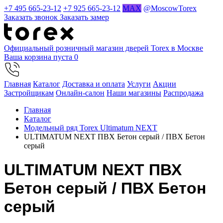
+7 495 665-23-12
+7 925 665-23-12
MAX
@MoscowTorex
Заказать звонок
Заказать замер
Официальный розничный магазин дверей Torex в Москве
Ваша корзина пуста
0
Главная
Каталог
Доставка и оплата
Услуги
Акции
Застройщикам
Онлайн-салон
Наши магазины
Распродажа
Главная
Каталог
Модельный ряд Torex Ultimatum NEXT
ULTIMATUM NEXT ПВХ Бетон серый / ПВХ Бетон
серый
ULTIMATUM NEXT ПВХ
Бетон серый / ПВХ Бетон
серый