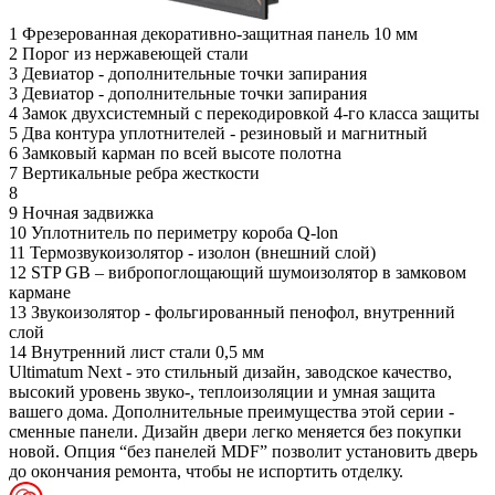
1
Фрезерованная декоративно-защитная панель 10 мм
2
Порог из нержавеющей стали
3
Девиатор - дополнительные точки запирания
3
Девиатор - дополнительные точки запирания
4
Замок двухсистемный с перекодировкой 4-го класса защиты
5
Два контура уплотнителей - резиновый и магнитный
6
Замковый карман по всей высоте полотна
7
Вертикальные ребра жесткости
8
9
Ночная задвижка
10
Уплотнитель по периметру короба Q-lon
11
Термозвукоизолятор - изолон (внешний слой)
12
STP GB – вибропоглощающий шумоизолятор в замковом
кармане
13
Звукоизолятор - фольгированный пенофол, внутренний
слой
14
Внутренний лист стали 0,5 мм
Ultimatum Next - это стильный дизайн, заводское качество,
высокий уровень звуко-, теплоизоляции и умная защита
вашего дома. Дополнительные преимущества этой серии -
сменные панели. Дизайн двери легко меняется без покупки
новой. Опция “без панелей MDF” позволит установить дверь
до окончания ремонта, чтобы не испортить отделку.