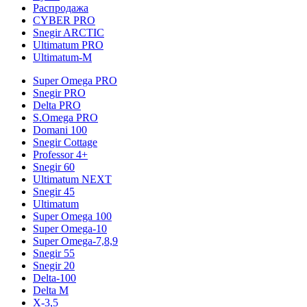
Распродажа
CYBER PRO
Snegir ARCTIC
Ultimatum PRO
Ultimatum-M
Super Omega PRO
Snegir PRO
Delta PRO
S.Omega PRO
Domani 100
Snegir Cottage
Professor 4+
Snegir 60
Ultimatum NEXT
Snegir 45
Ultimatum
Super Omega 100
Super Omega-10
Super Omega-7,8,9
Snegir 55
Snegir 20
Delta-100
Delta M
X-3,5