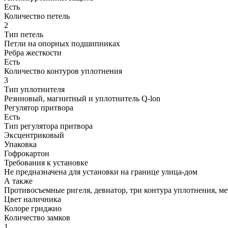
Есть
Количество петель
2
Тип петель
Петли на опорных подшипниках
Ребра жесткости
Есть
Количество контуров уплотнения
3
Тип уплотнителя
Резиновый, магнитный и уплотнитель Q-lon
Регулятор притвора
Есть
Тип регулятора притвора
Эксцентриковый
Упаковка
Гофрокартон
Требования к установке
Не предназначена для установки на границе улица-дом
А также
Противосъемные ригеля, девиатор, три контура уплотнения, ме
Цвет наличника
Колоре гриджио
Количество замков
1