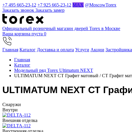
+7 495 665-23-12
+7 925 665-23-12
MAX
@MoscowTorex
Заказать звонок
Заказать замер
Официальный розничный магазин дверей Torex в Москве
Ваша корзина пуста
0
Главная
Каталог
Доставка и оплата
Услуги
Акции
Застройщик
Главная
Каталог
Модельный ряд Torex Ultimatum NEXT
ULTIMATUM NEXT СТ Графит матовый / СТ Графит ма
ULTIMATUM NEXT СТ Графи
Cнаружи
Внутри
Внешняя отделка
Внутренняя отделка