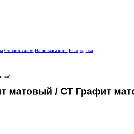
ам
Онлайн-салон
Наши магазины
Распродажа
товый
т матовый / СТ Графит ма