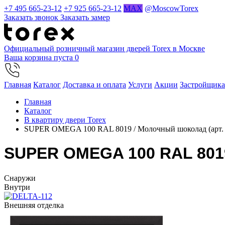
+7 495 665-23-12
+7 925 665-23-12
MAX
@MoscowTorex
Заказать звонок
Заказать замер
Официальный розничный магазин дверей Torex в Москве
Ваша корзина пуста
0
Главная
Каталог
Доставка и оплата
Услуги
Акции
Застройщик
Главная
Каталог
В квартиру двери Torex
SUPER OMEGA 100 RAL 8019 / Молочный шоколад (арт.
SUPER OMEGA 100 RAL 8019
Cнаружи
Внутри
Внешняя отделка