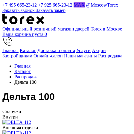
+7 495 665-23-12
+7 925 665-23-12
MAX
@MoscowTorex
Заказать звонок
Заказать замер
Официальный розничный магазин дверей Torex в Москве
Ваша корзина пуста
0
Главная
Каталог
Доставка и оплата
Услуги
Акции
Застройщикам
Онлайн-салон
Наши магазины
Распродажа
Главная
Каталог
Распродажа
Дельта 100
Дельта 100
Cнаружи
Внутри
Внешняя отделка