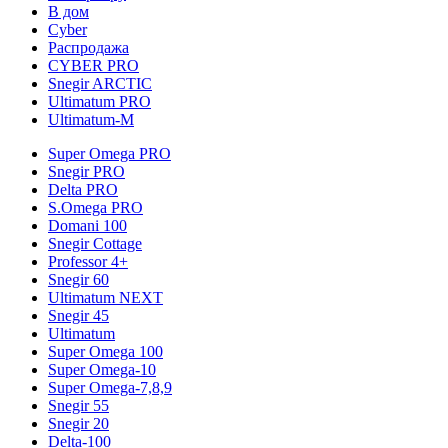
В дом
Cyber
Распродажа
CYBER PRO
Snegir ARCTIC
Ultimatum PRO
Ultimatum-M
Super Omega PRO
Snegir PRO
Delta PRO
S.Omega PRO
Domani 100
Snegir Cottage
Professor 4+
Snegir 60
Ultimatum NEXT
Snegir 45
Ultimatum
Super Omega 100
Super Omega-10
Super Omega-7,8,9
Snegir 55
Snegir 20
Delta-100