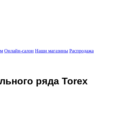
ам
Онлайн-салон
Наши магазины
Распродажа
льного ряда Torex