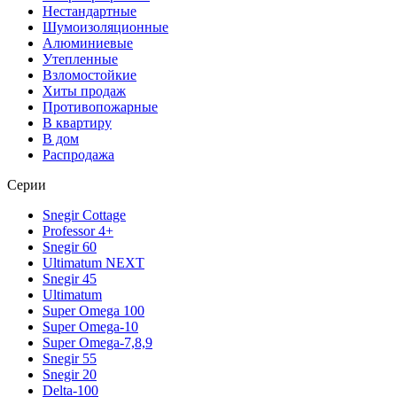
Нестандартные
Шумоизоляционные
Алюминиевые
Утепленные
Взломостойкие
Хиты продаж
Противопожарные
В квартиру
В дом
Распродажа
Серии
Snegir Cottage
Professor 4+
Snegir 60
Ultimatum NEXT
Snegir 45
Ultimatum
Super Omega 100
Super Omega-10
Super Omega-7,8,9
Snegir 55
Snegir 20
Delta-100