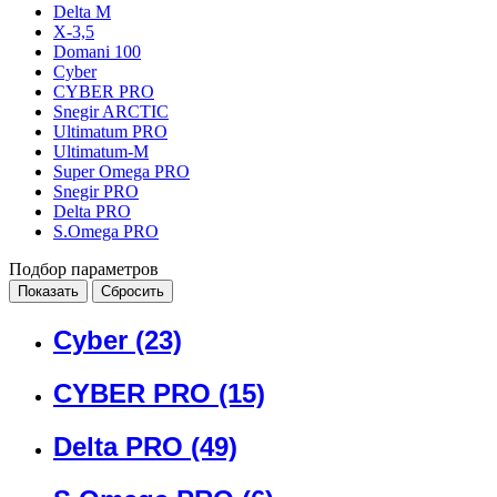
Delta M
X-3,5
Domani 100
Cyber
CYBER PRO
Snegir ARCTIC
Ultimatum PRO
Ultimatum-M
Super Omega PRO
Snegir PRO
Delta PRO
S.Omega PRO
Подбор параметров
Cyber
(23)
CYBER PRO
(15)
Delta PRO
(49)