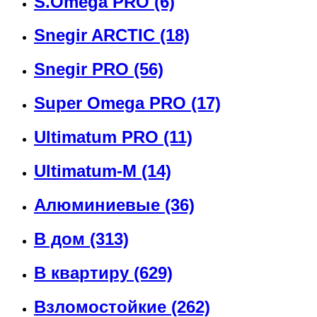
S.Omega PRO
(6)
Snegir ARCTIC
(18)
Snegir PRO
(56)
Super Omega PRO
(17)
Ultimatum PRO
(11)
Ultimatum-M
(14)
Алюминиевые
(36)
В дом
(313)
В квартиру
(629)
Взломостойкие
(262)