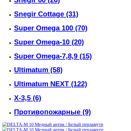
Snegir Cottage
(31)
Super Omega 100
(70)
Super Omega-10
(20)
Super Omega-7,8,9
(15)
Ultimatum
(58)
Ultimatum NEXT
(122)
X-3,5
(6)
Противопожарные
(9)