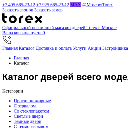
+7 495 665-23-12
+7 925 665-23-12
MAX
@MoscowTorex
Заказать звонок
Заказать замер
Официальный розничный магазин дверей Torex в Москве
Ваша корзина пуста
0
Главная
Каталог
Доставка и оплата
Услуги
Акции
Застройщик
Главная
Каталог
Каталог дверей всего моде
Категории
Противопожарные
С зеркалом
Со стеклопакетом
Светлые двери
Темные двери
С терморазрывом